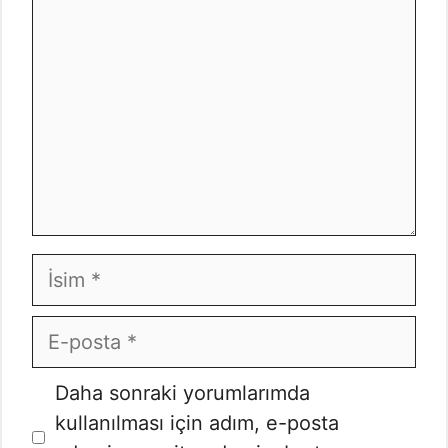
İsim
E-
posta
İnternet
Daha sonraki yorumlarımda
sitesi
kullanılması için adım, e-posta