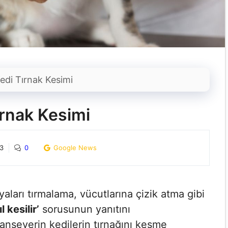
edi Tırnak Kesimi
ırnak Kesimi
23
0
Google News
yaları tırmalama, vücutlarına çizik atma gibi
l kesilir’
sorusunun yanıtını
anseverin kedilerin tırnağını kesme