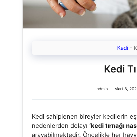
Kedi
-
K
Kedi T
admin
Mart 8, 20
Kedi sahiplenen bireyler kedilerin eş
nedenlerden dolayı
‘kedi tırnağı nası
arayabilmektedir. Öncelikle her hayv