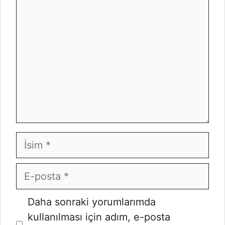
İsim
E-
posta
İnternet
Daha sonraki yorumlarımda
sitesi
kullanılması için adım, e-posta