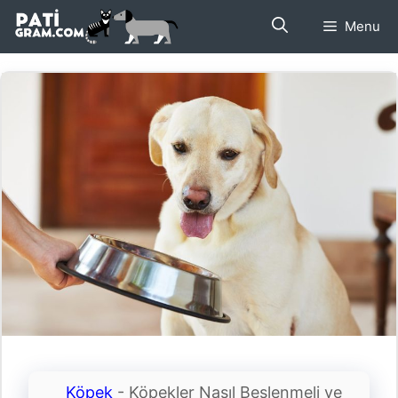
İçeriğe
Menu
atla
Köpek
-
Köpekler Nasıl Beslenmeli ve