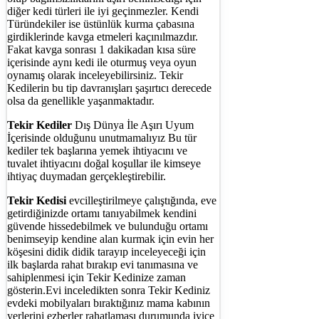
diğer kedi türleri ile iyi geçinmezler. Kendi
Türündekiler ise üstünlük kurma çabasına
girdiklerinde kavga etmeleri kaçınılmazdır.
Fakat kavga sonrası 1 dakikadan kısa süre
içerisinde aynı kedi ile oturmuş veya oyun
oynamış olarak inceleyebilirsiniz. Tekir
Kedilerin bu tip davranışları şaşırtıcı derecede
olsa da genellikle yaşanmaktadır.
Tekir Kediler
Dış Dünya İle Aşırı Uyum
İçerisinde olduğunu unutmamalıyız Bu tür
kediler tek başlarına yemek ihtiyacını ve
tuvalet ihtiyacını doğal koşullar ile kimseye
ihtiyaç duymadan gerçekleştirebilir.
Tekir Kedisi
evcilleştirilmeye çalıştığında, eve
getirdiğinizde ortamı tanıyabilmek kendini
güvende hissedebilmek ve bulunduğu ortamı
benimseyip kendine alan kurmak için evin her
köşesini didik didik tarayıp inceleyeceği için
ilk başlarda rahat bırakıp evi tanımasına ve
sahiplenmesi için Tekir Kedinize zaman
gösterin.Evi inceledikten sonra Tekir Kediniz
evdeki mobilyaları bıraktığınız mama kabının
yerlerini ezberler rahatlaması durumunda iyice