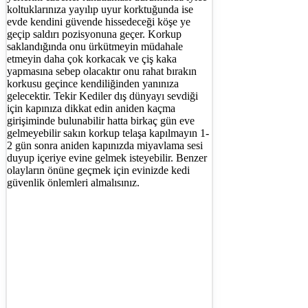
koltuklarınıza yayılıp uyur korktuğunda ise
evde kendini güvende hissedeceği köşe ye
geçip saldırı pozisyonuna geçer. Korkup
saklandığında onu ürkütmeyin müdahale
etmeyin daha çok korkacak ve çiş kaka
yapmasına sebep olacaktır onu rahat bırakın
korkusu geçince kendiliğinden yanınıza
gelecektir. Tekir Kediler dış dünyayı sevdiği
için kapınıza dikkat edin aniden kaçma
girişiminde bulunabilir hatta birkaç gün eve
gelmeyebilir sakın korkup telaşa kapılmayın 1-
2 gün sonra aniden kapınızda miyavlama sesi
duyup içeriye evine gelmek isteyebilir. Benzer
olayların önüne geçmek için evinizde kedi
güvenlik önlemleri almalısınız.