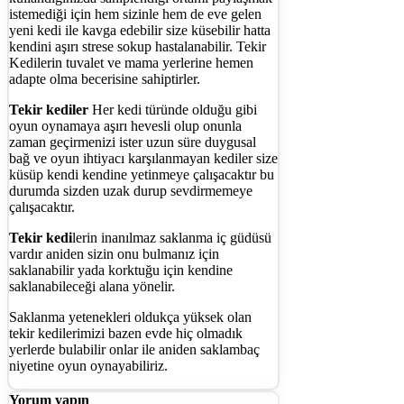
istemediği için hem sizinle hem de eve gelen
yeni kedi ile kavga edebilir size küsebilir hatta
kendini aşırı strese sokup hastalanabilir. Tekir
Kedilerin tuvalet ve mama yerlerine hemen
adapte olma becerisine sahiptirler.
Tekir kediler
Her kedi türünde olduğu gibi
oyun oynamaya aşırı hevesli olup onunla
zaman geçirmenizi ister uzun süre duygusal
bağ ve oyun ihtiyacı karşılanmayan kediler size
küsüp kendi kendine yetinmeye çalışacaktır bu
durumda sizden uzak durup sevdirmemeye
çalışacaktır.
Tekir kedi
lerin inanılmaz saklanma iç güdüsü
vardır aniden sizin onu bulmanız için
saklanabilir yada korktuğu için kendine
saklanabileceği alana yönelir.
Saklanma yetenekleri oldukça yüksek olan
tekir kedilerimizi bazen evde hiç olmadık
yerlerde bulabilir onlar ile aniden saklambaç
niyetine oyun oynayabiliriz.
Yorum yapın