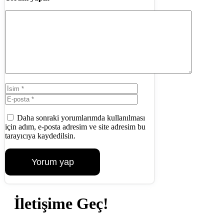
Yorum
İsim
E-
posta
İnternet
sitesi
Daha sonraki yorumlarımda kullanılması
için adım, e-posta adresim ve site adresim bu
tarayıcıya kaydedilsin.
İletişime Geç!