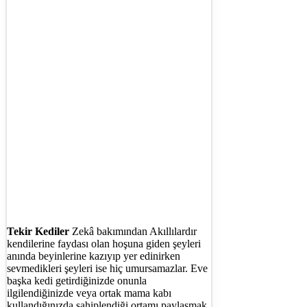
Tekir Kediler
Zekâ bakımından Akıllılardır
kendilerine faydası olan hoşuna giden şeyleri
anında beyinlerine kazıyıp yer edinirken
sevmedikleri şeyleri ise hiç umursamazlar. Eve
başka kedi getirdiğinizde onunla
ilgilendiğinizde veya ortak mama kabı
kullandığınızda sahiplendiği ortamı paylaşmak